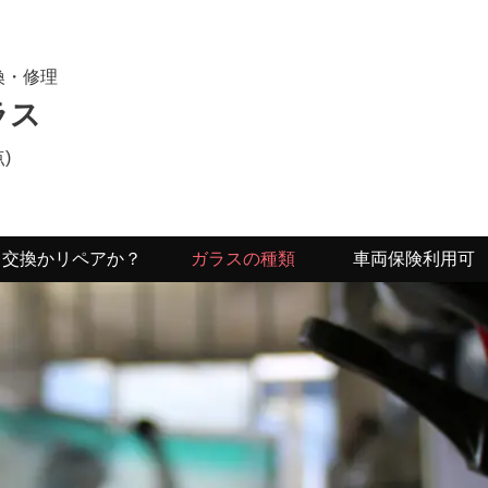
換・修理
ラス
)
交換かリペアか？
ガラスの種類
車両保険利用可